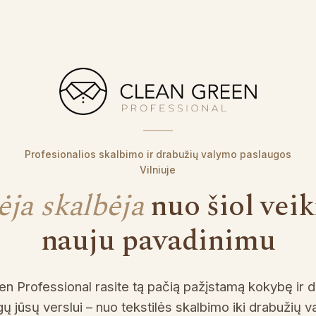
Profesionalios skalbimo ir drabužių valymo paslaugos
Vilniuje
ėja skalbėja
nuo šiol veik
nauju pavadinimu
n Professional rasite tą pačią pažįstamą kokybę ir 
ų jūsų verslui – nuo tekstilės skalbimo iki drabužių v