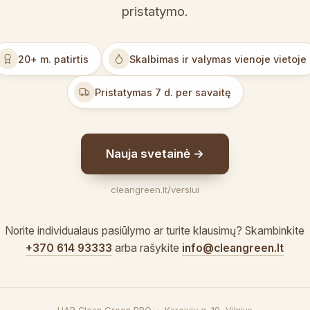
pristatymo.
20+ m. patirtis
Skalbimas ir valymas vienoje vietoje
Pristatymas 7 d. per savaitę
Nauja svetainė →
cleangreen.lt/verslui
Norite individualaus pasiūlymo ar turite klausimų? Skambinkite
+370 614 93333
arba rašykite
info@cleangreen.lt