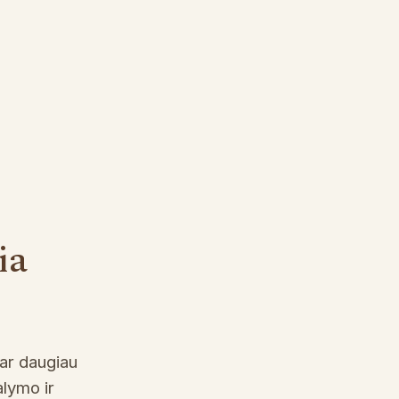
ia
dar daugiau
alymo ir