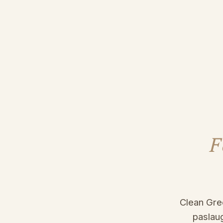
F
Clean Gree
paslaug