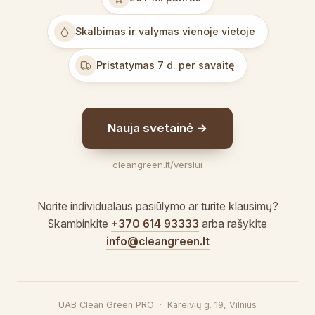
Skalbimas ir valymas vienoje vietoje
Pristatymas 7 d. per savaitę
Nauja svetainė →
cleangreen.lt/verslui
Norite individualaus pasiūlymo ar turite klausimų?
Skambinkite
+370 614 93333
arba rašykite
info@cleangreen.lt
UAB Clean Green PRO · Kareivių g. 19, Vilnius